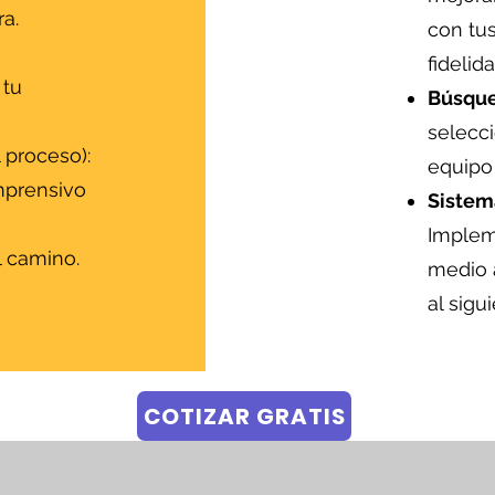
a.
con tus
fidelida
 tu
Búsque
selecc
 proceso):
equipo 
prensivo
Sistem
s
Implem
l camino.
medio 
al sigu
COTIZAR GRATIS