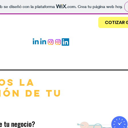
b se diseñó con la plataforma
.com
. Crea tu página web hoy.
PLC solutions
og
COTIZAR 
Email:
plcstarsolutions@gmail.com
OS LA
IÓN DE TU
e tu negocio?