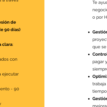
Te ayu
negocio
o por H
esión de
e 90 días)
Gestió
proyect
 clara
:
que se
Contro
eados con
pagar y
siempre
 ejecutar
Optimi
trabaja
iento - 90
tiempo 
Gestión
y
mejorar